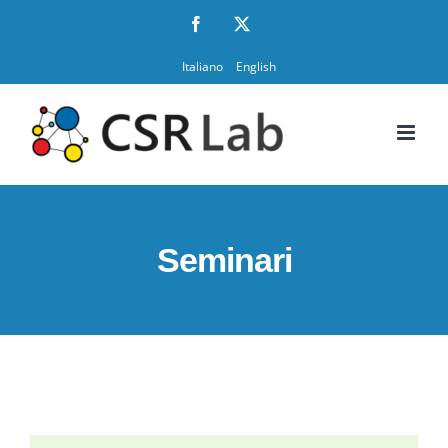
Salta
Facebook
X
al
Italiano
English
contenuto
Seminari